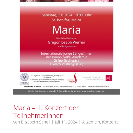
Maria – 1. Konzert der
TeilnehmerInnen
von
Elisabeth Scholl
|
Juli 11, 2024
|
Allgemein
,
Konzerte