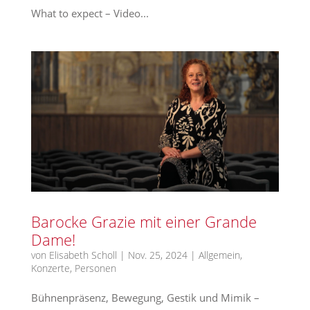
What to expect – Video...
Barocke Grazie mit einer Grande
Dame!
von
Elisabeth Scholl
|
Nov. 25, 2024
|
Allgemein
,
Konzerte
,
Personen
Bühnenpräsenz, Bewegung, Gestik und Mimik –